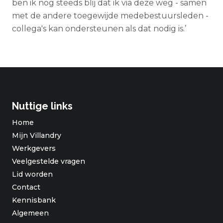
ben ik nog steeds blij dat ik via deze weg - samen
met de andere toegewijde medebestuursleden -
collega's kan ondersteunen als dat nodig is.’
Nuttige links
Home
Mijn Villandry
Werkgevers
Veelgestelde vragen
Lid worden
Contact
Kennisbank
Algemeen